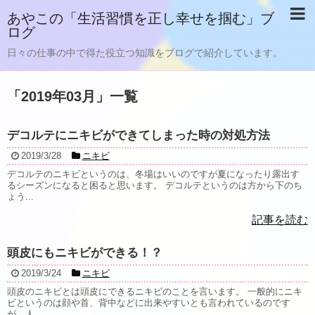
あやこの「生活習慣を正し幸せを掴む」ブ
ログ
日々の仕事の中で得た役立つ知識をブログで紹介しています。
「
2019年03月
」
一覧
デコルテにニキビができてしまった時の対処方法
2019/3/28
ニキビ
デコルテのニキビというのは、冬場はいいのですが夏になったり露出す
るシーズンになると困ると思います。 デコルテというのは方から下のち
ょう...
記事を読む
頭皮にもニキビができる！？
2019/3/24
ニキビ
頭皮のニキビとは頭皮にできるニキビのことを言います。 一般的にニキ
ビというのは顔や首、背中などに出来やすいとも言われているのです
が、人...